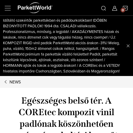
Ugrás
K
a
fő
Időtálló szakértők parkettákban és padlóburkolókban! IDŐBEN
tartalomhoz
BIZONYÍTOTT PADLÓK! 1994 óta. CSALÁDI vállalkozás.
Professzionalizmus, minőség, a legjobb! / AKADÁLYMENTES házak és
lakások, nincs átmenet csík vagy tágulási hézag, nincs csempe! / ÚJ:
KOMPOZIT RIGID vinil padlók ParkettWorld akciós árakon -31%! Meleg,
puha, vízálló, 150m2 átmenet csíkok nélkül, hangszigetelt. / Rangos
ParkettWorld prémium fa parketták vízálló felülettel! Padlót, parkettát
készítünk lépcsőnek, ajtónak, asztalnak, stb azonos színben! /
HORMANN ajtók és tokok a legjobb árakon! / A COREtec és a VETEDY
hivatalos importőre Csehországban, Szlovákiában és Magyarországon!
NEWS
Egészséges belső tér. A
COREtec kompozit vinil
padlónak köszönhetően