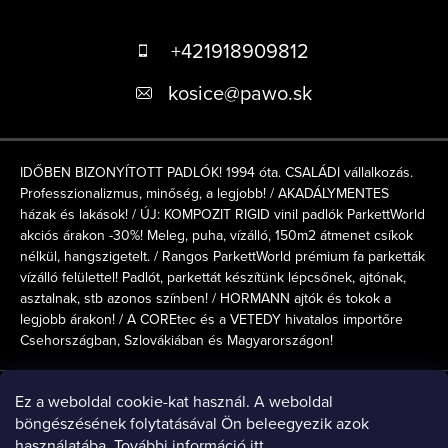
L
á
+421918909812
b
kosice
@
pawo.sk
l
é
IDŐBEN BIZONYÍTOTT PADLÓK! 1994 óta. CSALÁDI vállalkozás.
c
Professzionalizmus, minőség, a legjobb! / AKADÁLYMENTES
házak és lakások! / ÚJ: KOMPOZIT RIGID vinil padlók ParkettWorld
akciós árakon -30%! Meleg, puha, vízálló, 150m2 átmenet csíkok
nélkül, hangszigetelt. / Rangos ParkettWorld prémium fa parketták
vízálló felülettel! Padlót, parkettát készítünk lépcsőnek, ajtónak,
asztalnak, stb azonos színben! / HORMANN ajtók és tokok a
legjobb árakon! / A COREtec és a VETEDY hivatalos importőre
Csehországban, Szlovákiában és Magyarországon!
Online fizetési lehetőséget biztosítunk
Ez a weboldal cookie-kat használ. A weboldal
böngészésének folytatásával Ön beleegyezik azok
használatába. További információ
itt
.