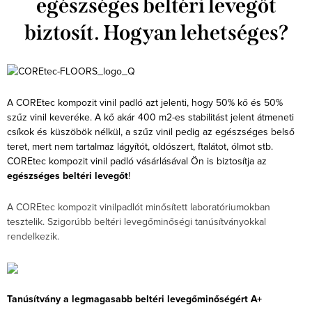
egészséges beltéri levegőt
biztosít. Hogyan lehetséges?
A COREtec kompozit vinil padló azt jelenti, hogy 50% kő és 50%
szűz vinil keveréke. A kő akár 400 m2-es stabilitást jelent átmeneti
csíkok és küszöbök nélkül, a szűz vinil pedig az egészséges belső
teret, mert nem tartalmaz lágyítót, oldószert, ftalátot, ólmot stb.
COREtec kompozit vinil padló vásárlásával Ön is biztosítja az
egészséges beltéri levegőt
!
A COREtec kompozit vinilpadlót minősített laboratóriumokban
tesztelik. Szigorúbb beltéri levegőminőségi tanúsítványokkal
rendelkezik.
Tanúsítvány a legmagasabb beltéri levegőminőségért A+