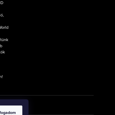
ID
ló,
World
ítünk
tb
tók
n!
lfogadom