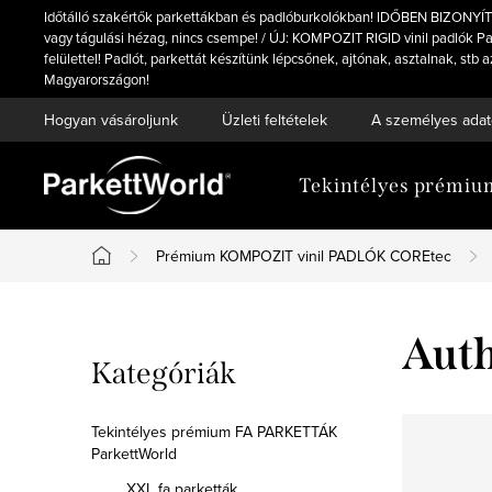
Ugrás
Időtálló szakértők parkettákban és padlóburkolókban! IDŐBEN BIZONYÍT
a
vagy tágulási hézag, nincs csempe! / ÚJ: KOMPOZIT RIGID vinil padlók Par
felülettel! Padlót, parkettát készítünk lépcsőnek, ajtónak, asztalnak, 
fő
Magyarországon!
tartalomhoz
Hogyan vásároljunk
Üzleti feltételek
A személyes adat
Tekintélyes prémi
Prémium KOMPOZIT vinil PADLÓK COREtec
Kezdőlap
O
Auth
Kategóriák
Kategóriák
l
átugrása
d
Tekintélyes prémium FA PARKETTÁK
ParkettWorld
a
XXL fa parketták