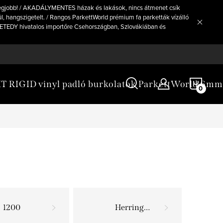
legjobb! / AKADÁLYMENTES házak és lakások, nincs átmenet csík
, hangszigetelt. / Rangos ParkettWorld prémium fa parketták vízálló
a VETEDY hivatalos importőre Csehországban, Szlovákiában és
KOS
 RIGID vinyl padló burkolatok ParkettWorld 6mm
1200
Herringbone