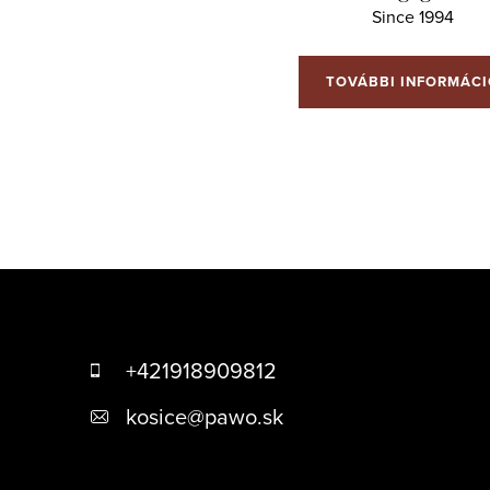
Since 1994
TOVÁBBI INFORMÁC
L
á
b
+421918909812
l
kosice
@
pawo.sk
é