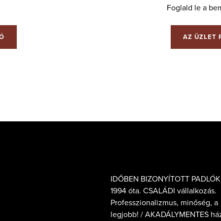
Foglald le a be
IÓ
AZ ÜZLET 
IDŐBEN BIZONYÍTOTT PADLÓK
1994 óta. CSALÁDI vállalkozás.
Professzionalizmus, minőség, a
legjobb! / AKADÁLYMENTES há