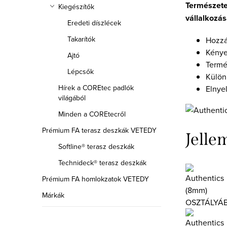
Természete
Kiegészítők
vállalkozá
Eredeti díszlécek
Takarítók
Hozzá
Kénye
Ajtó
Termé
Lépcsők
Külön
Hírek a COREtec padlók
Elnyel
világából
Minden a COREtecről
Prémium FA terasz deszkák VETEDY
Jelle
Softline® terasz deszkák
Technideck® terasz deszkák
Prémium FA homlokzatok VETEDY
Márkák
OSZTÁLYÁ