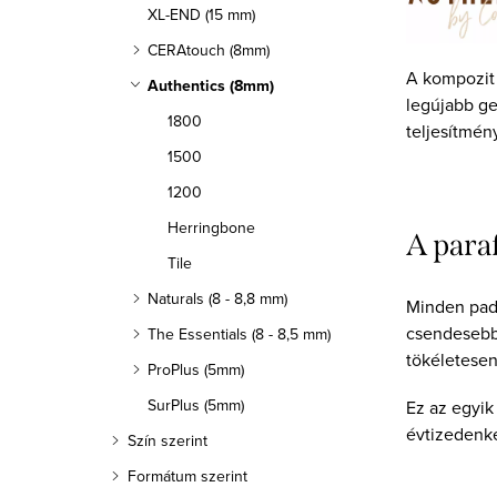
XL-END (15 mm)
CERAtouch (8mm)
A kompozit 
Authentics (8mm)
legújabb g
1800
teljesítmén
1500
1200
Herringbone
A para
Tile
Naturals (8 - 8,8 mm)
Minden padl
csendesebb 
The Essentials (8 - 8,5 mm)
tökéletesen 
ProPlus (5mm)
SurPlus (5mm)
Ez az egyik 
évtizedenké
Szín szerint
Formátum szerint