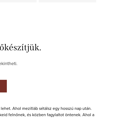
őkészítjük.
kintheti.
A
lehet. Ahol mezítláb sétálsz egy hosszú nap után.
keid felnőnek, és közben fagylaltot öntenek. Ahol a