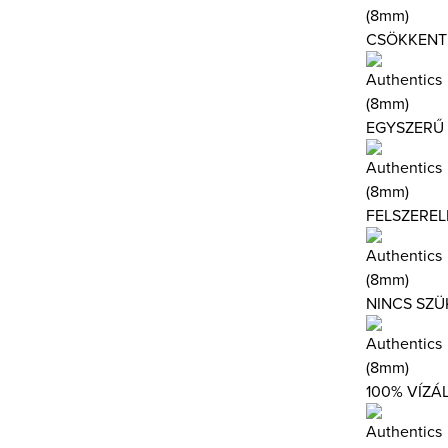
CSÖKKENTI
EGYSZERŰ 
FELSZEREL
NINCS SZÜ
100% VÍZÁ