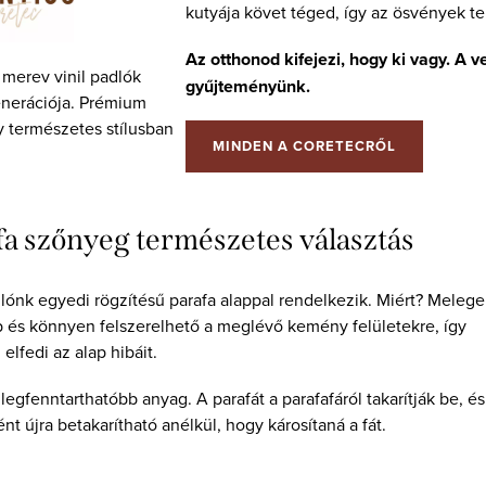
kutyája követ téged, így az ösvények te
Az otthonod kifejezi, hogy ki vagy. A v
merev vinil padlók
gyűjteményünk.
enerációja. Prémium
y természetes stílusban
MINDEN A CORETECRŐL
fa szőnyeg természetes választás
ónk egyedi rögzítésű parafa alappal rendelkezik. Miért? Melege
és könnyen felszerelhető a meglévő kemény felületekre, így
elfedi az alap hibáit.
legfenntarthatóbb anyag. A parafát a parafafáról takarítják be, és
nt újra betakarítható anélkül, hogy károsítaná a fát.