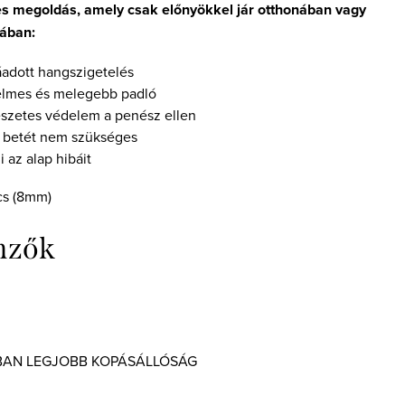
s megoldás, amely csak előnyökkel jár otthonában vagy
sában:
adott hangszigetelés
lmes és melegebb padló
szetes védelem a penész ellen
 betét nem szükséges
i az alap hibáit
mzők
BAN LEGJOBB KOPÁSÁLLÓSÁG