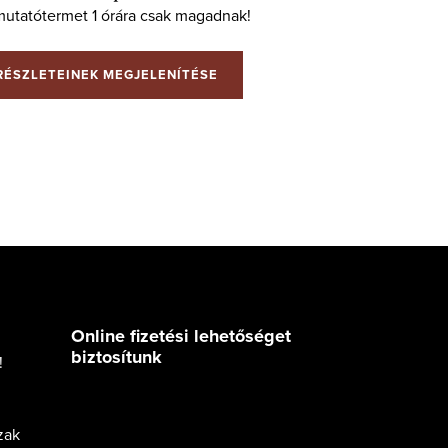
mutatótermet 1 órára csak magadnak!
RÉSZLETEINEK MEGJELENÍTÉSE
Online fizetési lehetőséget
biztosítunk
!
zak