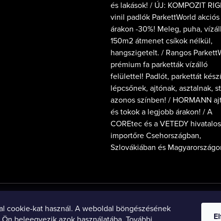
és lakások! / ÚJ: KOMPOZIT RIG
vinil padlók ParkettWorld akciós
árakon -30%! Meleg, puha, vízál
150m2 átmenet csíkok nélkül,
hangszigetelt. / Rangos Parkett
prémium fa parketták vízálló
felülettel! Padlót, parkettát kész
lépcsőnek, ajtónak, asztalnak, s
azonos színben! / HORMANN aj
és tokok a legjobb árakon! / A
COREtec és a VETEDY hivatalos
importőre Csehországban,
Szlovákiában és Magyarországo
ParkettWorld SK
ParkettWorld CZ
ParkettWorld HU
al cookie-kat használ. A weboldal böngészésének
E
l Ön beleegyezik azok használatába. További