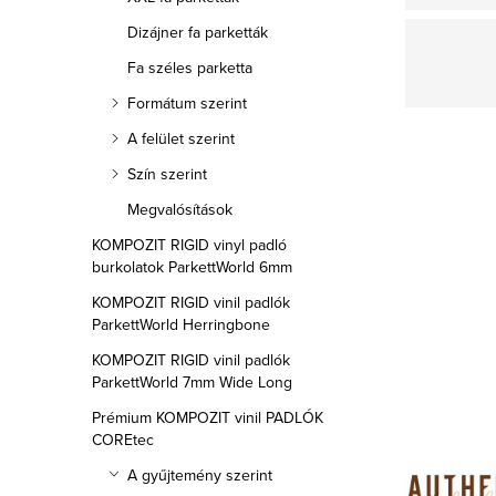
l
Dizájner fa parketták
s
Fa széles parketta
ó
Formátum szerint
A felület szerint
p
Szín szerint
a
Megvalósítások
n
KOMPOZIT RIGID vinyl padló
burkolatok ParkettWorld 6mm
e
KOMPOZIT RIGID vinil padlók
l
ParkettWorld Herringbone
KOMPOZIT RIGID vinil padlók
ParkettWorld 7mm Wide Long
Prémium KOMPOZIT vinil PADLÓK
COREtec
A gyűjtemény szerint