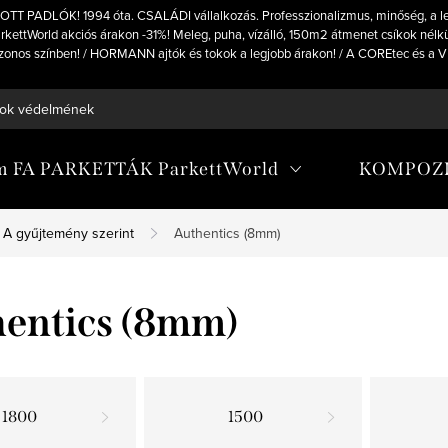
OTT PADLÓK! 1994 óta. CSALÁDI vállalkozás. Professzionalizmus, minőség, a 
kettWorld akciós árakon -31%! Meleg, puha, vízálló, 150m2 átmenet csíkok nélkül
stb azonos színben! / HORMANN ajtók és tokok a legjobb árakon! / A COREtec és 
ok védelmének feltételei
um FA PARKETTÁK ParkettWorld
KOMPOZIT
A gyűjtemény szerint
Authentics (8mm)
entics (8mm)
1800
1500