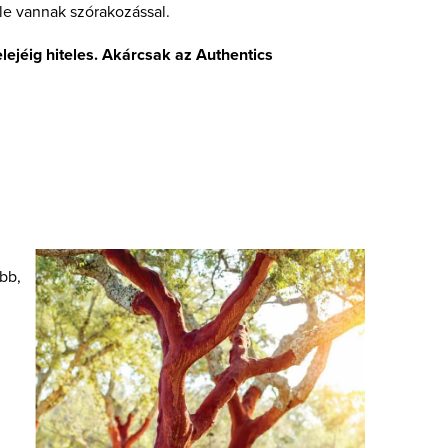
le vannak szórakozással.
elejéig hiteles. Akárcsak az Authentics
bb,