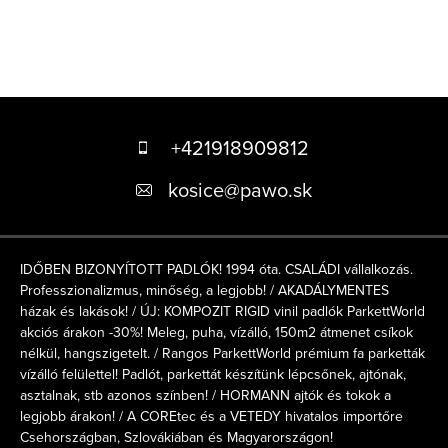
L
á
+421918909812
b
kosice
@
pawo.sk
l
é
IDŐBEN BIZONYÍTOTT PADLÓK! 1994 óta. CSALÁDI vállalkozás.
c
Professzionalizmus, minőség, a legjobb! / AKADÁLYMENTES
házak és lakások! / ÚJ: KOMPOZIT RIGID vinil padlók ParkettWorld
akciós árakon -30%! Meleg, puha, vízálló, 150m2 átmenet csíkok
nélkül, hangszigetelt. / Rangos ParkettWorld prémium fa parketták
vízálló felülettel! Padlót, parkettát készítünk lépcsőnek, ajtónak,
asztalnak, stb azonos színben! / HORMANN ajtók és tokok a
legjobb árakon! / A COREtec és a VETEDY hivatalos importőre
Csehországban, Szlovákiában és Magyarországon!