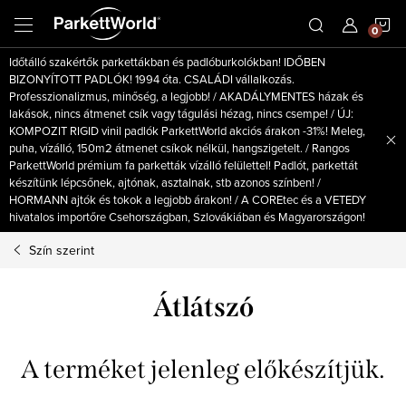
Ugrás
K
a
fő
Időtálló szakértők parkettákban és padlóburkolókban! IDŐBEN
tartalomhoz
BIZONYÍTOTT PADLÓK! 1994 óta. CSALÁDI vállalkozás.
Professzionalizmus, minőség, a legjobb! / AKADÁLYMENTES házak és
lakások, nincs átmenet csík vagy tágulási hézag, nincs csempe! / ÚJ:
KOMPOZIT RIGID vinil padlók ParkettWorld akciós árakon -31%! Meleg,
puha, vízálló, 150m2 átmenet csíkok nélkül, hangszigetelt. / Rangos
ParkettWorld prémium fa parketták vízálló felülettel! Padlót, parkettát
készítünk lépcsőnek, ajtónak, asztalnak, stb azonos színben! /
HORMANN ajtók és tokok a legjobb árakon! / A COREtec és a VETEDY
hivatalos importőre Csehországban, Szlovákiában és Magyarországon!
Szín szerint
Átlátszó
A terméket jelenleg előkészítjük.