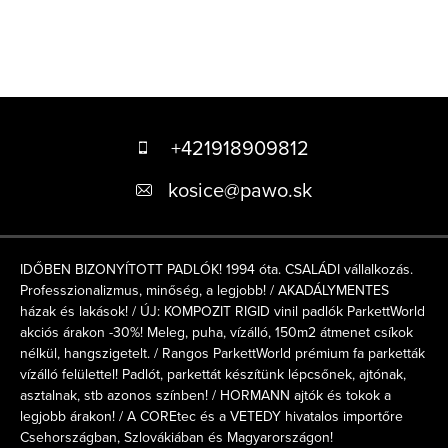
L
á
+421918909812
b
kosice
@
pawo.sk
l
é
IDŐBEN BIZONYÍTOTT PADLÓK! 1994 óta. CSALÁDI vállalkozás.
c
Professzionalizmus, minőség, a legjobb! / AKADÁLYMENTES
házak és lakások! / ÚJ: KOMPOZIT RIGID vinil padlók ParkettWorld
akciós árakon -30%! Meleg, puha, vízálló, 150m2 átmenet csíkok
nélkül, hangszigetelt. / Rangos ParkettWorld prémium fa parketták
vízálló felülettel! Padlót, parkettát készítünk lépcsőnek, ajtónak,
asztalnak, stb azonos színben! / HORMANN ajtók és tokok a
legjobb árakon! / A COREtec és a VETEDY hivatalos importőre
Csehországban, Szlovákiában és Magyarországon!