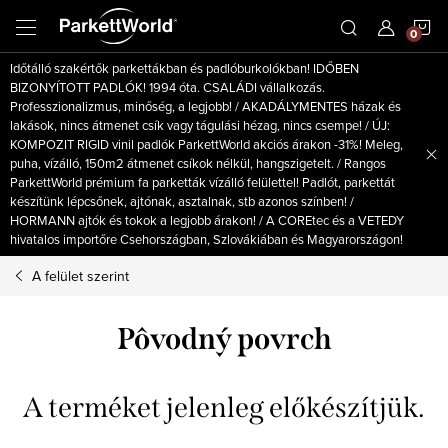
Ugrás
K
a
fő
Időtálló szakértők parkettákban és padlóburkolókban! IDŐBEN
tartalomhoz
BIZONYÍTOTT PADLÓK! 1994 óta. CSALÁDI vállalkozás.
Professzionalizmus, minőség, a legjobb! / AKADÁLYMENTES házak és
lakások, nincs átmenet csík vagy tágulási hézag, nincs csempe! / ÚJ:
KOMPOZIT RIGID vinil padlók ParkettWorld akciós árakon -31%! Meleg,
puha, vízálló, 150m2 átmenet csíkok nélkül, hangszigetelt. / Rangos
ParkettWorld prémium fa parketták vízálló felülettel! Padlót, parkettát
készítünk lépcsőnek, ajtónak, asztalnak, stb azonos színben! /
HORMANN ajtók és tokok a legjobb árakon! / A COREtec és a VETEDY
hivatalos importőre Csehországban, Szlovákiában és Magyarországon!
A felület szerint
Pôvodný povrch
A terméket jelenleg előkészítjük.