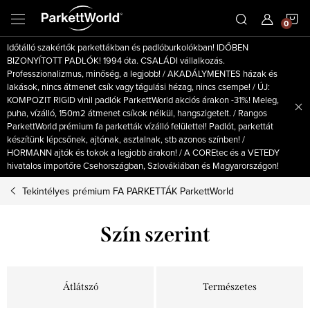
Ugrás
K
a
fő
Időtálló szakértők parkettákban és padlóburkolókban! IDŐBEN
tartalomhoz
BIZONYÍTOTT PADLÓK! 1994 óta. CSALÁDI vállalkozás.
Professzionalizmus, minőség, a legjobb! / AKADÁLYMENTES házak és
lakások, nincs átmenet csík vagy tágulási hézag, nincs csempe! / ÚJ:
KOMPOZIT RIGID vinil padlók ParkettWorld akciós árakon -31%! Meleg,
puha, vízálló, 150m2 átmenet csíkok nélkül, hangszigetelt. / Rangos
ParkettWorld prémium fa parketták vízálló felülettel! Padlót, parkettát
készítünk lépcsőnek, ajtónak, asztalnak, stb azonos színben! /
HORMANN ajtók és tokok a legjobb árakon! / A COREtec és a VETEDY
hivatalos importőre Csehországban, Szlovákiában és Magyarországon!
Tekintélyes prémium FA PARKETTÁK ParkettWorld
Szín szerint
Átlátszó
Természetes