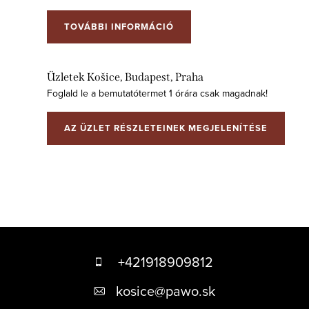
TOVÁBBI INFORMÁCIÓ
Üzletek Košice, Budapest, Praha
Foglald le a bemutatótermet 1 órára csak magadnak!
AZ ÜZLET RÉSZLETEINEK MEGJELENÍTÉSE
L
á
+421918909812
b
kosice
@
pawo.sk
l