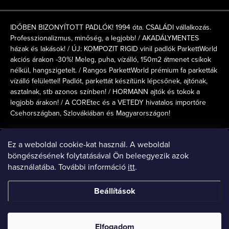
é
IDŐBEN BIZONYÍTOTT PADLÓK! 1994 óta. CSALÁDI vállalkozás.
c
Professzionalizmus, minőség, a legjobb! / AKADÁLYMENTES
házak és lakások! / ÚJ: KOMPOZIT RIGID vinil padlók ParkettWorld
akciós árakon -30%! Meleg, puha, vízálló, 150m2 átmenet csíkok
nélkül, hangszigetelt. / Rangos ParkettWorld prémium fa parketták
vízálló felülettel! Padlót, parkettát készítünk lépcsőnek, ajtónak,
asztalnak, stb azonos színben! / HORMANN ajtók és tokok a
legjobb árakon! / A COREtec és a VETEDY hivatalos importőre
Csehországban, Szlovákiában és Magyarországon!
Online fizetési lehetőséget biztosítunk
Ez a weboldal cookie-kat használ. A weboldal
böngészésének folytatásával Ön beleegyezik azok
használatába. További információ
itt
.
ParkettWorld SK
ParkettWorld CZ
ParkettWorld HU
Beállítások
Copyright 2026
ParkettWorld
. Minden jog fenntartva.
Elfogadom