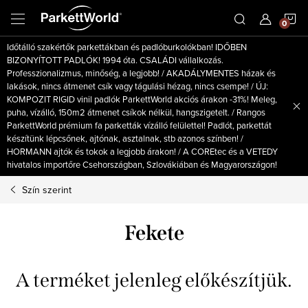
Ugrás
K
a
fő
Időtálló szakértők parkettákban és padlóburkolókban! IDŐBEN
tartalomhoz
BIZONYÍTOTT PADLÓK! 1994 óta. CSALÁDI vállalkozás.
Professzionalizmus, minőség, a legjobb! / AKADÁLYMENTES házak és
lakások, nincs átmenet csík vagy tágulási hézag, nincs csempe! / ÚJ:
KOMPOZIT RIGID vinil padlók ParkettWorld akciós árakon -31%! Meleg,
puha, vízálló, 150m2 átmenet csíkok nélkül, hangszigetelt. / Rangos
ParkettWorld prémium fa parketták vízálló felülettel! Padlót, parkettát
készítünk lépcsőnek, ajtónak, asztalnak, stb azonos színben! /
HORMANN ajtók és tokok a legjobb árakon! / A COREtec és a VETEDY
hivatalos importőre Csehországban, Szlovákiában és Magyarországon!
Szín szerint
Fekete
A terméket jelenleg előkészítjük.