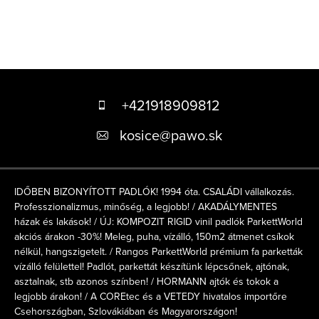
L
á
+421918909812
b
kosice
@
pawo.sk
l
é
IDŐBEN BIZONYÍTOTT PADLÓK! 1994 óta. CSALÁDI vállalkozás.
c
Professzionalizmus, minőség, a legjobb! / AKADÁLYMENTES
házak és lakások! / ÚJ: KOMPOZIT RIGID vinil padlók ParkettWorld
akciós árakon -30%! Meleg, puha, vízálló, 150m2 átmenet csíkok
nélkül, hangszigetelt. / Rangos ParkettWorld prémium fa parketták
vízálló felülettel! Padlót, parkettát készítünk lépcsőnek, ajtónak,
asztalnak, stb azonos színben! / HORMANN ajtók és tokok a
legjobb árakon! / A COREtec és a VETEDY hivatalos importőre
Csehországban, Szlovákiában és Magyarországon!