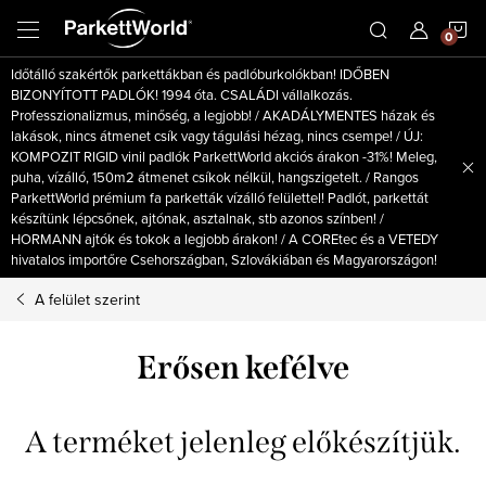
Ugrás
K
a
fő
Időtálló szakértők parkettákban és padlóburkolókban! IDŐBEN
tartalomhoz
BIZONYÍTOTT PADLÓK! 1994 óta. CSALÁDI vállalkozás.
Professzionalizmus, minőség, a legjobb! / AKADÁLYMENTES házak és
lakások, nincs átmenet csík vagy tágulási hézag, nincs csempe! / ÚJ:
KOMPOZIT RIGID vinil padlók ParkettWorld akciós árakon -31%! Meleg,
puha, vízálló, 150m2 átmenet csíkok nélkül, hangszigetelt. / Rangos
ParkettWorld prémium fa parketták vízálló felülettel! Padlót, parkettát
készítünk lépcsőnek, ajtónak, asztalnak, stb azonos színben! /
HORMANN ajtók és tokok a legjobb árakon! / A COREtec és a VETEDY
hivatalos importőre Csehországban, Szlovákiában és Magyarországon!
A felület szerint
Erősen kefélve
A terméket jelenleg előkészítjük.