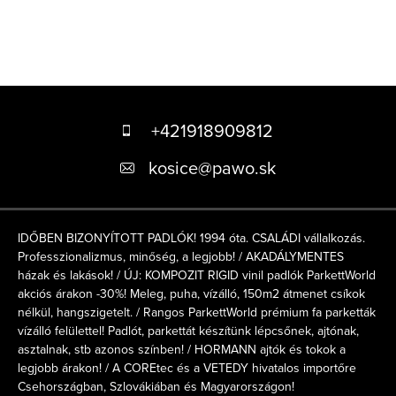
L
á
+421918909812
b
kosice
@
pawo.sk
l
é
IDŐBEN BIZONYÍTOTT PADLÓK! 1994 óta. CSALÁDI vállalkozás.
c
Professzionalizmus, minőség, a legjobb! / AKADÁLYMENTES
házak és lakások! / ÚJ: KOMPOZIT RIGID vinil padlók ParkettWorld
akciós árakon -30%! Meleg, puha, vízálló, 150m2 átmenet csíkok
nélkül, hangszigetelt. / Rangos ParkettWorld prémium fa parketták
vízálló felülettel! Padlót, parkettát készítünk lépcsőnek, ajtónak,
asztalnak, stb azonos színben! / HORMANN ajtók és tokok a
legjobb árakon! / A COREtec és a VETEDY hivatalos importőre
Csehországban, Szlovákiában és Magyarországon!