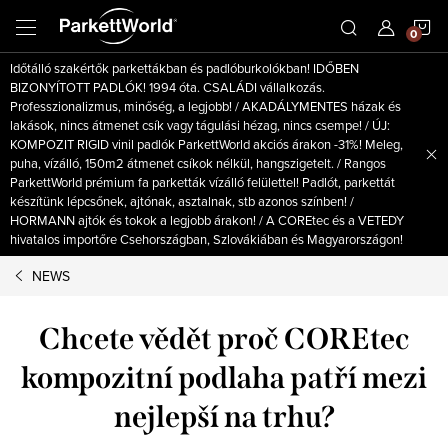
Ugrás
K
a
fő
Időtálló szakértők parkettákban és padlóburkolókban! IDŐBEN
tartalomhoz
BIZONYÍTOTT PADLÓK! 1994 óta. CSALÁDI vállalkozás.
Professzionalizmus, minőség, a legjobb! / AKADÁLYMENTES házak és
lakások, nincs átmenet csík vagy tágulási hézag, nincs csempe! / ÚJ:
KOMPOZIT RIGID vinil padlók ParkettWorld akciós árakon -31%! Meleg,
puha, vízálló, 150m2 átmenet csíkok nélkül, hangszigetelt. / Rangos
ParkettWorld prémium fa parketták vízálló felülettel! Padlót, parkettát
készítünk lépcsőnek, ajtónak, asztalnak, stb azonos színben! /
HORMANN ajtók és tokok a legjobb árakon! / A COREtec és a VETEDY
hivatalos importőre Csehországban, Szlovákiában és Magyarországon!
NEWS
Chcete vědět proč COREtec
kompozitní podlaha patří mezi
nejlepší na trhu?