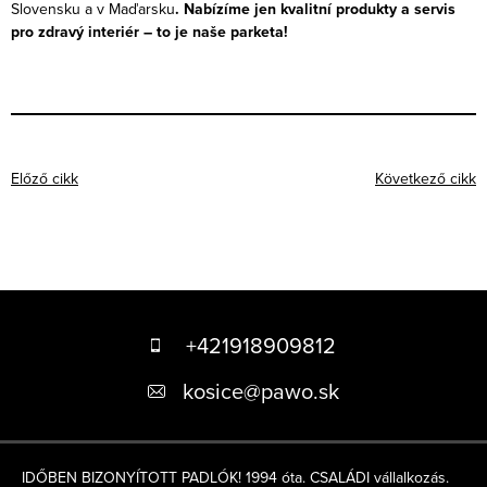
Slovensku a v Maďarsku
. Nabízíme jen kvalitní produkty a servis
pro zdravý interiér – to je naše parketa!
Előző cikk
Következő cikk
L
á
+421918909812
b
kosice
@
pawo.sk
l
é
IDŐBEN BIZONYÍTOTT PADLÓK! 1994 óta. CSALÁDI vállalkozás.
c