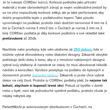
Je to rukopis COREtec tvůrců. Korková podložka jako přírodní
materiál z trvale obnovitelných zdrojů je nejen voděodolná (neboť by
se na víno nepoužívaly korkové zátky), ale je také perforovaná, aby
dobře propouštěla teplo z podlahového topení. Také působí
vyrovnávající na podklad, protože stačí dodržet nerovnost 4 mm na 2
bm (v Čechách norma 3 mm/2 bm, v Čechách je norma 2 mm na 2
bm). COREtec podlaha je díky korkové podložce a své skladbě také
protizvuková
až 20db.
Navštivte naše prodejny, kde vám ukážeme až
250 dekorů
, kde si
můžete vybrat dřevodekory nebo dlažební designy. Zákazník obvykle
potřebuje delší dobu k tomu, aby si z množství nabízených designů
vybral svůj oblíbený. A častokrát se stává, že musí absolvovat několik
návštěv a konzultaci. Výrobce poskytuje na podlahu do bytových a
domovních prostor
doživotní garanci
. Zákazník si proto chce vybrat
dekor na celý život. Protože iu COREtec podlahy platí, že
nejsme tak
bohatí, abychom si kupovali levné věci
. Pokud už bydlíte v domě
nebo v bytě, není tak jednoduché vyměnit podlahu, protože všude je
nějaký nábytek atp.
ParkettWorld je autorizovaným distributorem v Čechách, na