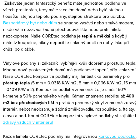
Získáváte jeden fantastický benefit: máte jednotnou podlahu ve
všech prostorách, tedy máte v celém domě nebo bytě stejnou
tloušťku, stejnou teplotu podlahy, stejnou strukturu pro údržbu.
Bezbariérový byt nebo dům
se snadno vysává nebo smývá mopem,
nikde vám nezavadí žádná přechodová lišta nebo práh, nikde
nezakopnete. Naše COREtec podlaha je
teplá a měkká
a když ji
máte iv koupelně, nikdy nepocítíte chladný pocit na nohy, jako při
chůzi po dlažbě.
Vinylové podlahy si zákazníci vybírají-li kvůli dobrému prostupu tepla.
Mnoho nově postavených domů má podlahové topení, příp. chlazení.
Naše COREtec kompozitní podlahy mají fantastické parametry pro
přestup tepla
(5 mm = 0,0318 K/W m2, 8 mm = 0,066 K/W m2, 15 mm
= 0,109 K/W m2). Kompozitní podlaha znamená, že je směsí 50%
kamene a 50% panenského vinylu. Kámen znamená stabilitu až
400
m2 bez přechodových lišt
a prahů a panenský vinyl znamená zdravý
interiér, neboť neobsahuje žádná změkčovadla, rozpouštědla, ftaláty,
olovo a pod. Koupí COREtec kompozitní vinylové podlahy si zajistíte i
zdravý vzduch v interiéru!
Každá lamela COREtec podlahy má integrovanou
korkovou podložku
.