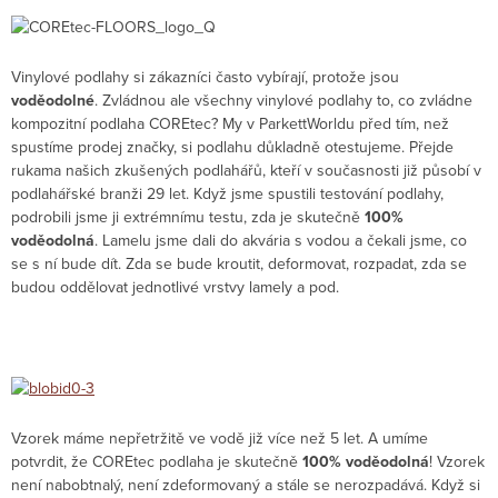
Vinylové podlahy si zákazníci často vybírají, protože jsou
voděodolné
. Zvládnou ale všechny vinylové podlahy to, co zvládne
kompozitní podlaha COREtec? My v ParkettWorldu před tím, než
spustíme prodej značky, si podlahu důkladně otestujeme. Přejde
rukama našich zkušených podlahářů, kteří v současnosti již působí v
podlahářské branži 29 let. Když jsme spustili testování podlahy,
podrobili jsme ji extrémnímu testu, zda je skutečně
100%
voděodolná
. Lamelu jsme dali do akvária s vodou a čekali jsme, co
se s ní bude dít. Zda se bude kroutit, deformovat, rozpadat, zda se
budou oddělovat jednotlivé vrstvy lamely a pod.
Vzorek máme nepřetržitě ve vodě již více než 5 let. A umíme
potvrdit, že COREtec podlaha je skutečně
100% voděodolná
! Vzorek
není nabobtnalý, není zdeformovaný a stále se nerozpadává. Když si