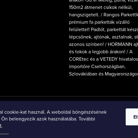
150m2 átmenet csíkok nélkül,
hangszigetelt. / Rangos Parkett
prémium fa parketták vízálló
felülettel! Padlót, parkettát kész
lépcsőnek, ajtónak, asztalnak, s
azonos színben! / HORMANN aj
és tokok a legjobb árakon! / A
COREtec és a VETEDY hivatalos
importőre Csehországban,
Szlovákiában és Magyarországo
ParkettWorld SK
ParkettWorld CZ
ParkettWorld HU
al cookie-kat használ. A weboldal böngészésének
E
l Ön beleegyezik azok használatába. További
tt
.