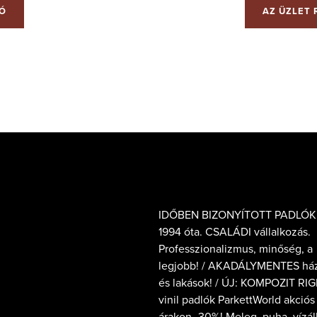
IÓ
AZ ÜZLET 
IDŐBEN BIZONYÍTOTT PADLÓK
1994 óta. CSALÁDI vállalkozás.
Professzionalizmus, minőség, a
legjobb! / AKADÁLYMENTES há
és lakások! / ÚJ: KOMPOZIT RIG
vinil padlók ParkettWorld akciós
árakon -30%! Meleg, puha, vízál