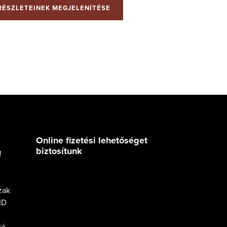
RÉSZLETEINEK MEGJELENÍTÉSE
Online fizetési lehetőséget
biztosítunk
!
zak
ID
ló,