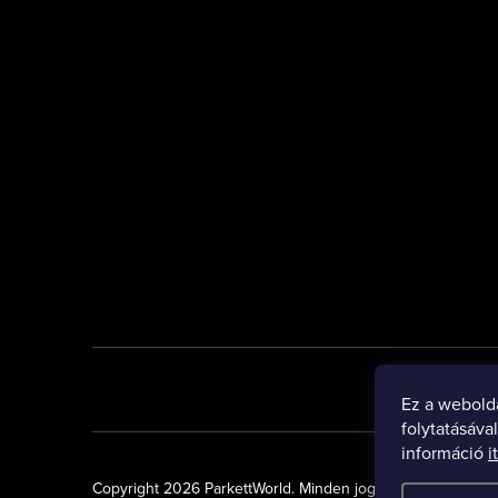
Ez a webold
folytatásáva
információ
i
Copyright 2026
ParkettWorld
. Minden jog fenntartva.