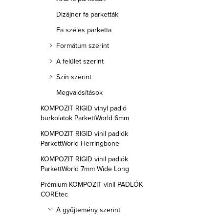
l
Dizájner fa parketták
s
Fa széles parketta
ó
Formátum szerint
A felület szerint
p
Szín szerint
a
Megvalósítások
n
KOMPOZIT RIGID vinyl padló
burkolatok ParkettWorld 6mm
e
KOMPOZIT RIGID vinil padlók
l
ParkettWorld Herringbone
KOMPOZIT RIGID vinil padlók
ParkettWorld 7mm Wide Long
Prémium KOMPOZIT vinil PADLÓK
COREtec
A gyűjtemény szerint