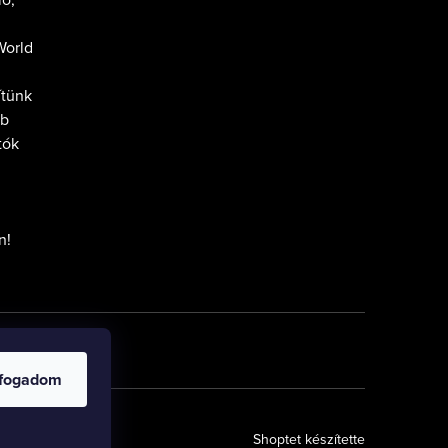
World
ítünk
tb
tók
n!
lfogadom
Shoptet készítette