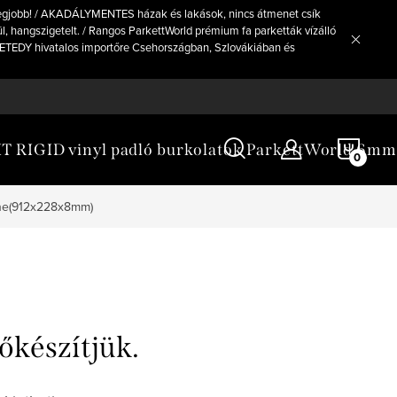
legjobb! / AKADÁLYMENTES házak és lakások, nincs átmenet csík
, hangszigetelt. / Rangos ParkettWorld prémium fa parketták vízálló
a VETEDY hivatalos importőre Csehországban, Szlovákiában és
KOS
 RIGID vinyl padló burkolatok ParkettWorld 6mm
ne(912x228x8mm)
őkészítjük.