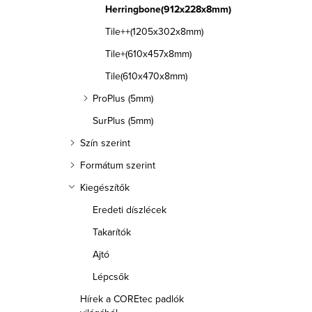
Herringbone(912x228x8mm)
Tile++(1205x302x8mm)
Tile+(610x457x8mm)
Tile(610x470x8mm)
ProPlus (5mm)
SurPlus (5mm)
Szín szerint
Formátum szerint
Kiegészítők
Eredeti díszlécek
Takarítók
Ajtó
Lépcsők
Hírek a COREtec padlók