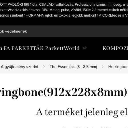
OTT PADLÓK! 1994 óta. CSALÁDI vállalkozás. Professzionalizmus, minőség, a 
kettWorld akciós árakon -31%! Meleg, puha, vízálló, 150m2 átmenet csíkok nélkül
stb azonos színben! / HORMANN ajtók és tokok a legjobb árakon! / A COREtec és 
ok védelmének feltételei
um FA PARKETTÁK ParkettWorld
KOMPOZIT
A gyűjtemény szerint
The Essentials (8 - 8,5 mm)
Herringbo
ringbone(912x228x8mm)
A terméket jelenleg el