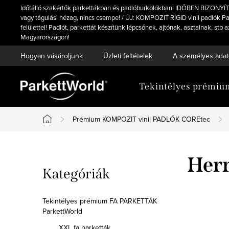
Ugrás
Időtálló szakértők parkettákban és padlóburkolókban! IDŐBEN BIZONYÍT
a
vagy tágulási hézag, nincs csempe! / ÚJ: KOMPOZIT RIGID vinil padlók Par
felülettel! Padlót, parkettát készítünk lépcsőnek, ajtónak, asztalnak, 
fő
Magyarországon!
tartalomhoz
Hogyan vásároljunk
Üzleti feltételek
A személyes adat
Tekintélyes prémi
Prémium KOMPOZIT vinil PADLÓK COREtec
Kezdőlap
O
Her
Kategóriák
Kategóriák
l
átugrása
d
Tekintélyes prémium FA PARKETTÁK
ParkettWorld
a
XXL fa parketták