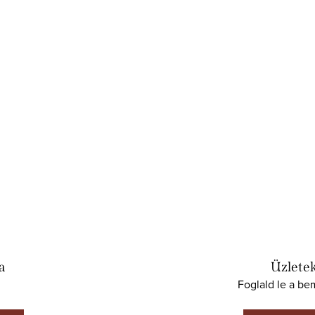
a
Üzletek
Foglald le a be