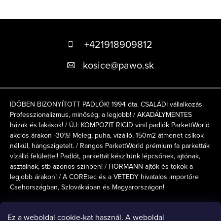
L
á
+421918909812
b
kosice
@
pawo.sk
l
é
IDŐBEN BIZONYÍTOTT PADLÓK! 1994 óta. CSALÁDI vállalkozás.
c
Professzionalizmus, minőség, a legjobb! / AKADÁLYMENTES
házak és lakások! / ÚJ: KOMPOZIT RIGID vinil padlók ParkettWorld
akciós árakon -30%! Meleg, puha, vízálló, 150m2 átmenet csíkok
nélkül, hangszigetelt. / Rangos ParkettWorld prémium fa parketták
vízálló felülettel! Padlót, parkettát készítünk lépcsőnek, ajtónak,
asztalnak, stb azonos színben! / HORMANN ajtók és tokok a
legjobb árakon! / A COREtec és a VETEDY hivatalos importőre
Csehországban, Szlovákiában és Magyarországon!
Online fizetési lehetőséget biztosítunk
Ez a weboldal cookie-kat használ. A weboldal