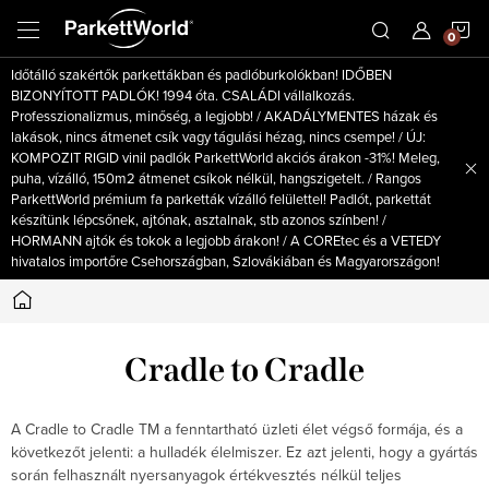
Ugrás
K
a
fő
Időtálló szakértők parkettákban és padlóburkolókban! IDŐBEN
tartalomhoz
BIZONYÍTOTT PADLÓK! 1994 óta. CSALÁDI vállalkozás.
Professzionalizmus, minőség, a legjobb! / AKADÁLYMENTES házak és
lakások, nincs átmenet csík vagy tágulási hézag, nincs csempe! / ÚJ:
KOMPOZIT RIGID vinil padlók ParkettWorld akciós árakon -31%! Meleg,
puha, vízálló, 150m2 átmenet csíkok nélkül, hangszigetelt. / Rangos
ParkettWorld prémium fa parketták vízálló felülettel! Padlót, parkettát
készítünk lépcsőnek, ajtónak, asztalnak, stb azonos színben! /
HORMANN ajtók és tokok a legjobb árakon! / A COREtec és a VETEDY
hivatalos importőre Csehországban, Szlovákiában és Magyarországon!
Kezdőlap
Cradle to Cradle
A Cradle to Cradle TM a fenntartható üzleti élet végső formája, és a
következőt jelenti: a hulladék élelmiszer. Ez azt jelenti, hogy a gyártás
során felhasznált nyersanyagok értékvesztés nélkül teljes