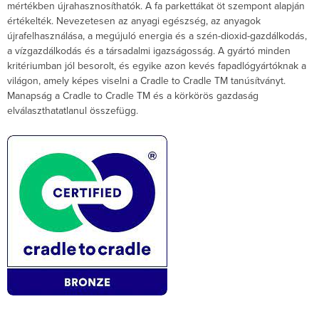
mértékben újrahasznosíthatók. A fa parkettákat öt szempont alapján
értékelték. Nevezetesen az anyagi egészség, az anyagok
újrafelhasználása, a megújuló energia és a szén-dioxid-gazdálkodás,
a vízgazdálkodás és a társadalmi igazságosság. A gyártó minden
kritériumban jól besorolt, és egyike azon kevés fapadlógyártóknak a
világon, amely képes viselni a Cradle to Cradle TM tanúsítványt.
Manapság a Cradle to Cradle TM és a körkörös gazdaság
elválaszthatatlanul összefügg.